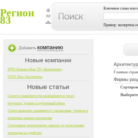
Ключевое слово или 
Регион
83
Пример: экспертиза с
компанию
Добавить
Новые компании
Архитектур
DNS Нарьян-Мар ТЦ «Континент»
Главная стра
ООО Про-Экспертиза
Фирмы раз
Новые статьи
Сортиров
Выберите
Спорт и знаменитости раскрываются через
результат, турнир и публичный образ
Спорт-комплекс начинается с расписания, тренера и
понятных правил посещения
Спортивное мероприятие зависит от регистрации,
площадки и судейства