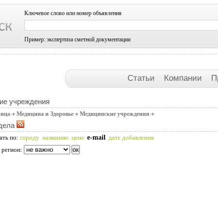
Ключевое слово или номер объявления
Пример: экспертиза сметной документации
Статьи
Компании
П
ие учреждения
ница
Медицина и Здоровье
Медицинские учреждения
дела
e-mail
ать по:
городу
названию
цене
дате добавления
 регион: