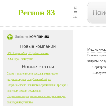
Регион 83
компанию
Добавить
Новые компании
Медицинск
DNS Нарьян-Мар ТЦ «Континент»
Главная стра
ООО Про-Экспертиза
Фирмы раз
Новые статьи
Сортиров
Выберите
Спорт и знаменитости раскрываются через
результат, турнир и публичный образ
Спорт-комплекс начинается с расписания, тренера и
понятных правил посещения
Спортивное мероприятие зависит от регистрации,
площадки и судейства