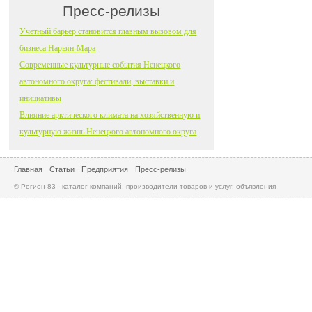
Пресс-релизы
Учетный барьер становится главным вызовом для
бизнеса Нарьян-Мара
Современные культурные события Ненецкого
автономного округа: фестивали, выставки и
инициативы
Влияние арктического климата на хозяйственную и
культурную жизнь Ненецкого автономного округа
Главная
Статьи
Предприятия
Пресс-релизы
© Регион 83 - каталог компаний, производители товаров и услуг, объявления