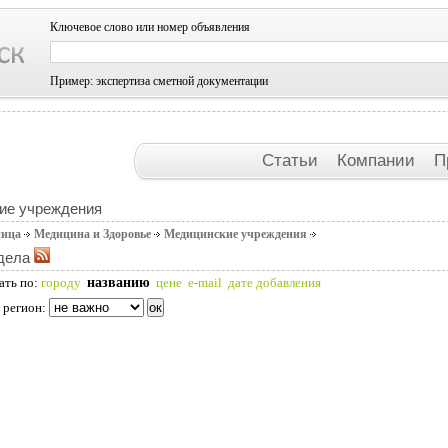
Ключевое слово или номер объявления
Пример: экспертиза сметной документации
Статьи
Компании
П
ие учреждения
ница
Медицина и Здоровье
Медицинские учреждения
дела
названию
ать по:
городу
цене
e-mail
дате добавления
 регион: