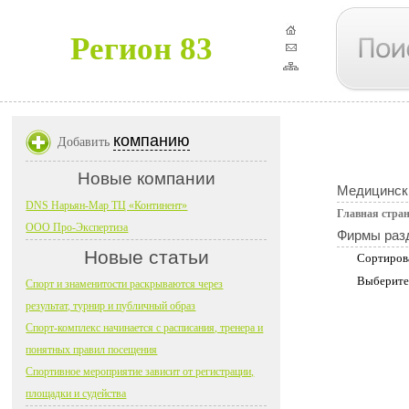
Регион 83
компанию
Добавить
Новые компании
Медицинск
DNS Нарьян-Мар ТЦ «Континент»
Главная стра
ООО Про-Экспертиза
Фирмы раз
Новые статьи
Сортиров
Выберите
Спорт и знаменитости раскрываются через
результат, турнир и публичный образ
Спорт-комплекс начинается с расписания, тренера и
понятных правил посещения
Спортивное мероприятие зависит от регистрации,
площадки и судейства