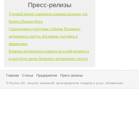
Пресс-релизы
Учетный барьер становится главным вызовом для
бизнеса Нарьян-Мара
Современные культурные события Ненецкого
автономного округа: фестивали, выставки и
инициативы
Влияние арктического климата на хозяйственную и
культурную жизнь Ненецкого автономного округа
Главная
Статьи
Предприятия
Пресс-релизы
© Регион 83 - каталог компаний, производители товаров и услуг, объявления