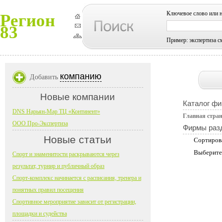
Ключевое слово или 
Регион
83
Пример: экспертиза с
компанию
Добавить
Новые компании
Каталог фи
DNS Нарьян-Мар ТЦ «Континент»
Главная стра
ООО Про-Экспертиза
Фирмы раз
Новые статьи
Сортиров
Выберите
Спорт и знаменитости раскрываются через
результат, турнир и публичный образ
Спорт-комплекс начинается с расписания, тренера и
понятных правил посещения
Спортивное мероприятие зависит от регистрации,
площадки и судейства