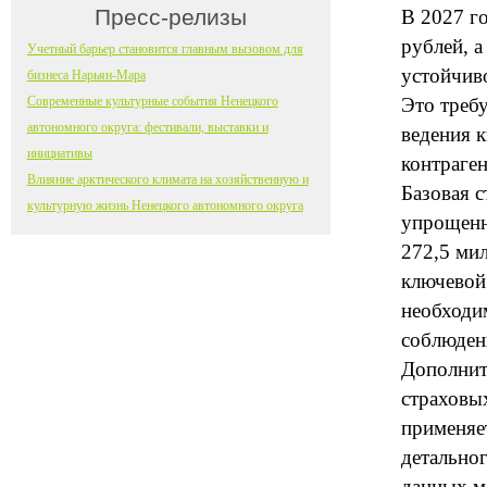
Пресс-релизы
В 2027 г
рублей, 
Учетный барьер становится главным вызовом для
устойчив
бизнеса Нарьян-Мара
Современные культурные события Ненецкого
Это треб
автономного округа: фестивали, выставки и
ведения 
инициативы
контраге
Влияние арктического климата на хозяйственную и
Базовая с
культурную жизнь Ненецкого автономного округа
упрощенн
272,5 ми
ключевой 
необходи
соблюден
Дополнит
страховы
применяе
детально
данных м