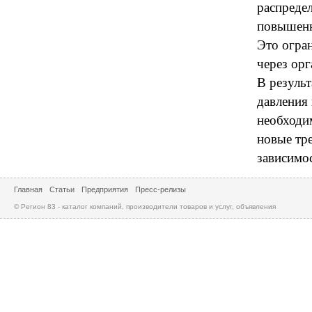
распреде
повышенн
Это огра
через ор
В резуль
давления
необходи
новые тр
зависимос
Главная
Статьи
Предприятия
Пресс-релизы
© Регион 83 - каталог компаний, производители товаров и услуг, объявления