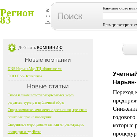
Ключевое слово или 
Регион
83
Пример: экспертиза с
компанию
Добавить
Новые компании
DNS Нарьян-Мар ТЦ «Континент»
Учетный
ООО Про-Экспертиза
Нарьян
Новые статьи
Переход 
Спорт и знаменитости раскрываются через
предприя
результат, турнир и публичный образ
Снижение
Спорт-комплекс начинается с расписания, тренера и
годового
понятных правил посещения
которые 
Спортивное мероприятие зависит от регистрации,
площадки и судейства
процедур