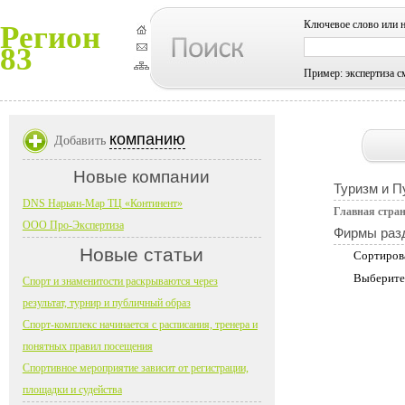
Ключевое слово или 
Регион
83
Пример: экспертиза с
компанию
Добавить
Новые компании
Туризм и П
DNS Нарьян-Мар ТЦ «Континент»
Главная стра
ООО Про-Экспертиза
Фирмы раз
Новые статьи
Сортиров
Выберите
Спорт и знаменитости раскрываются через
результат, турнир и публичный образ
Спорт-комплекс начинается с расписания, тренера и
понятных правил посещения
Спортивное мероприятие зависит от регистрации,
площадки и судейства